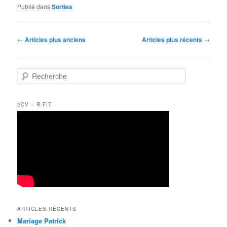
Publié dans
Sorties
Navigation
←
Articles plus anciens
Articles plus récents
→
des
articles
R
e
c
h
2CV – R-FIT
e
r
c
h
e
ARTICLES RÉCENTS
Mariage Patrick