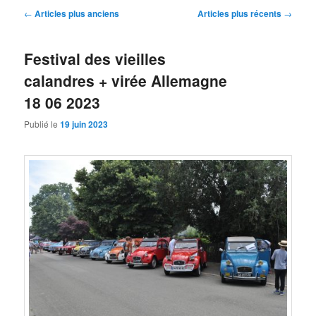
Navigation
←
Articles plus anciens
Articles plus récents
→
des
articles
Festival des vieilles
calandres + virée Allemagne
18 06 2023
Publié le
19 juin 2023