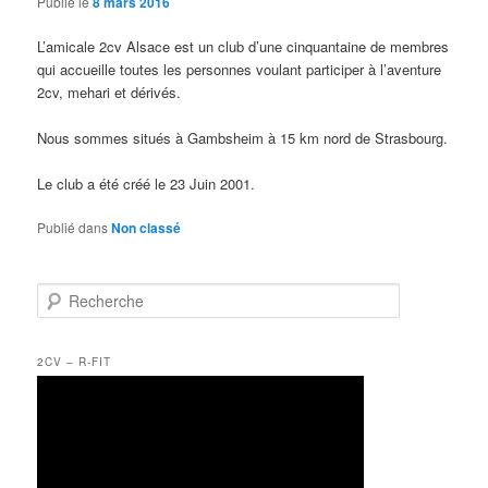
Publié le
8 mars 2016
L’amicale 2cv Alsace est un club d’une cinquantaine de membres
qui accueille toutes les personnes voulant participer à l’aventure
2cv, mehari et dérivés.
Nous sommes situés à Gambsheim à 15 km nord de Strasbourg.
Le club a été créé le 23 Juin 2001.
Publié dans
Non classé
R
e
c
h
2CV – R-FIT
e
r
c
h
e