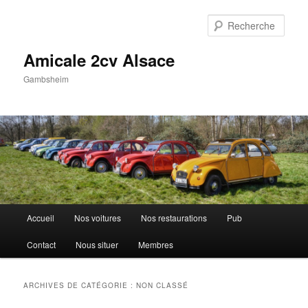
Aller
Aller
au
au
Rech
contenu
contenu
principal
secondaire
Amicale 2cv Alsace
Gambsheim
Menu
Accueil
Nos voitures
Nos restaurations
Pub
principal
Contact
Nous situer
Membres
ARCHIVES DE CATÉGORIE :
NON CLASSÉ