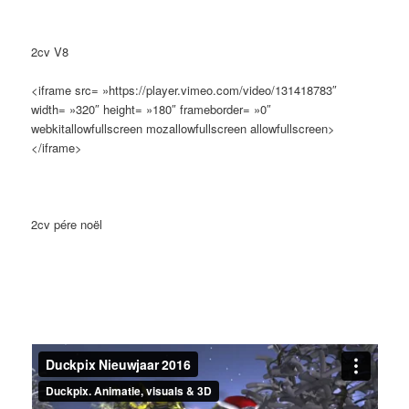
2cv V8
<iframe src= »https://player.vimeo.com/video/131418783″
width= »320″ height= »180″ frameborder= »0″
webkitallowfullscreen mozallowfullscreen allowfullscreen>
</iframe>
2cv pére noël