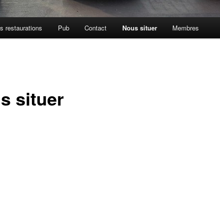
s restaurations
Pub
Contact
Nous situer
Membres
s situer