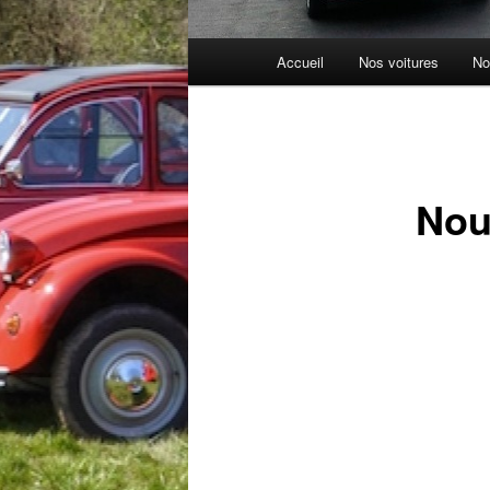
Menu
Accueil
Nos voitures
No
principal
Nou