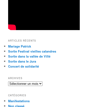
c
h
e
ARTICLES RÉCENTS
Mariage Patrick
Sortie Festival vieilles calandres
Sortie dans la vallée de Villé
Sortie dans le Jura
Concert de solidarité
ARCHIVES
Archives
CATÉGORIES
Manifestations
Non classé