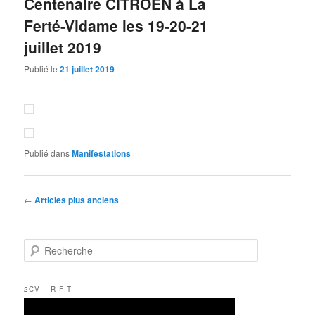
Centenaire CITROËN à La
Ferté-Vidame les 19-20-21
juillet 2019
Publié le
21 juillet 2019
Publié dans
Manifestations
Navigation
←
Articles plus anciens
des
articles
R
e
c
h
2CV – R-FIT
e
r