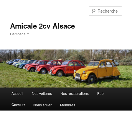
Aller
au
Rech
contenu
principal
Amicale 2cv Alsace
Gambsheim
Menu
Accueil
Nos voitures
Nos restaurations
Pub
principal
Contact
Nous situer
Membres