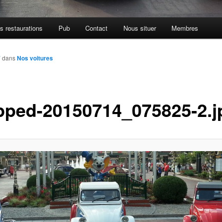
s restaurations
Pub
Contact
Nous situer
Membres
7
dans
Nos voitures
pped-20150714_075825-2.j