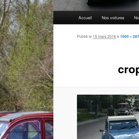
Menu
Accueil
Nos voitures
No
principal
Publié le
15 mars 2016
à
1000 × 28
cro