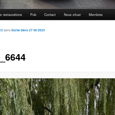
s restaurations
Pub
Contact
Nous situer
Membres
12
dans
Sortie bière 27 08 2023
_6644