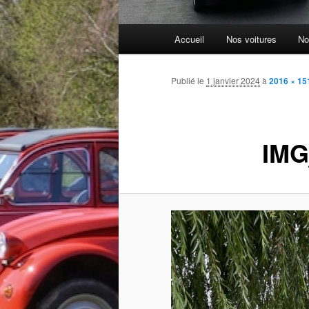
Menu
Accueil
Nos voitures
No
principal
Publié le
1 janvier 2024
à
2016 × 15
IMG