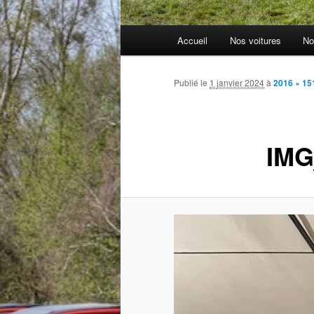
Menu
Accueil
Nos voitures
No
principal
Publié le
1 janvier 2024
à
2016 × 15
IMG