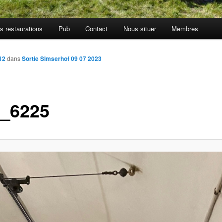
s restaurations
Pub
Contact
Nous situer
Membres
12
dans
Sortie Simserhof 09 07 2023
_6225