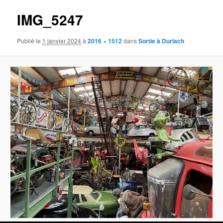
images
IMG_5247
Publié le
1 janvier 2024
à
2016 × 1512
dans
Sortie à Durlach