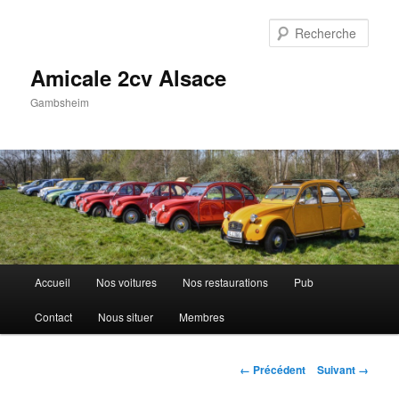
Aller
au
Rech
contenu
principal
Amicale 2cv Alsace
Gambsheim
Menu
Accueil
Nos voitures
Nos restaurations
Pub
principal
Contact
Nous situer
Membres
Navigation
← Précédent
Suivant →
des