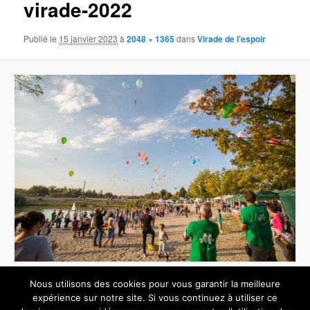
virade-2022
images
Publié le
15 janvier 2023
à
2048 × 1365
dans
Virade de l’espoir
Nous utilisons des cookies pour vous garantir la meilleure
expérience sur notre site. Si vous continuez à utiliser ce