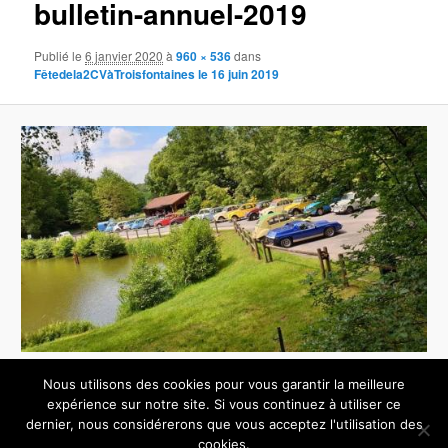
bulletin-annuel-2019
images
Publié le
6 janvier 2020
à
960 × 536
dans
Fêtedela2CVàTroisfontaines le 16 juin 2019
Nous utilisons des cookies pour vous garantir la meilleure
expérience sur notre site. Si vous continuez à utiliser ce
dernier, nous considérerons que vous acceptez l'utilisation des
Fièrement propulsé par WordPress
cookies.