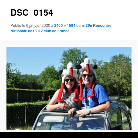
images
DSC_0154
Publié le
6 janvier 2020
à
2400 × 1594
dans
26e Rencontre
Nationale des 2CV club de France