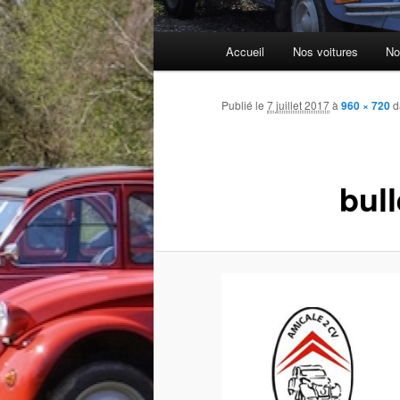
Menu
Accueil
Nos voitures
No
principal
Publié le
7 juillet 2017
à
960 × 720
d
bul