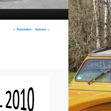
Navigation
← Précédent
Suivant →
des
images