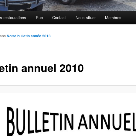
s restaurations
Pub
Contact
Nous situer
Membres
ans
Notre bulletin année 2013
letin annuel 2010