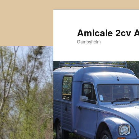
Aller
au
contenu
Amicale 2cv 
principal
Gambsheim